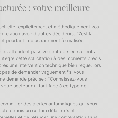
ucturée : votre meilleure
olliciter explicitement et méthodiquement vos
en relation avec d'autres décideurs. C'est la
, et pourtant la plus rarement formalisée.
lles attendent passivement que leurs clients
sez vos Options
 intègre cette sollicitation à des moments précis
près une intervention technique bien reçue, lors
s paramètres de confidentialité, en garantissant la conf
git pas de demander vaguement "si vous
 une demande précise : "Connaissez-vous
votre secteur qui font face à ce type de
configurer des alertes automatiques qui vous
acté depuis un certain délai, créant
ouvelles et de relancer une conversation sans