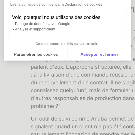
La
recommandation
str
Lire la politique de confidentialité
Déclaration de cookies
source de leads
Voici pourquoi nous utilisons des cookies.
Partage de données avec Google
Analyse et support client
La recommandation structurée consiste à s
clients satisfaits pour qu'ils vous mettent 
Consentements certifiés par
technique la plus efficace dans l'industrie
Paramétrer les cookies
Accepter et fermer
La plupart des dirigeants de PME industrie
Axeptio consent
Plateforme de Gestion du Consentement : Personnali
parlent d'eux. L'approche structurée, elle,
: à la livraison d'une commande réussie, a
Notre plateforme vous permet d'adapter et de gérer vo
du renouvellement d'un contrat. Il ne s'a
connaissez quelqu'un", mais de formuler
d'autres responsables de production dans 
problème ?"
Un outil de suivi comme Anaba permet de 
signalent quand un client n'a pas été cont
naturellement l'occasion de prendre des n