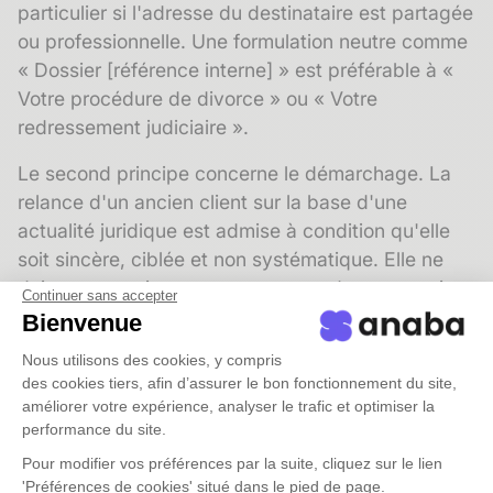
particulier si l'adresse du destinataire est partagée
ou professionnelle. Une formulation neutre comme
« Dossier [référence interne] » est préférable à «
Votre procédure de divorce » ou « Votre
redressement judiciaire ».
Le second principe concerne le
démarchage
. La
relance d'un ancien client sur la base d'une
actualité juridique est admise à condition qu'elle
soit sincère, ciblée et non systématique. Elle ne
doit pas constituer une campagne de prospection
Continuer sans accepter
déguisée.
Bienvenue
Nous utilisons des cookies, y compris
Le troisième point touche aux
données
des cookies tiers, afin d’assurer le bon fonctionnement du site,
personnelles
et au respect du RGPD. Toute base
améliorer votre expérience, analyser le trafic et optimiser la
de contacts utilisée à des fins de communication
performance du site.
doit être maintenue à jour, et les destinataires
Pour modifier vos préférences par la suite, cliquez sur le lien
doivent avoir la possibilité de ne plus recevoir de
'Préférences de cookies' situé dans le pied de page.