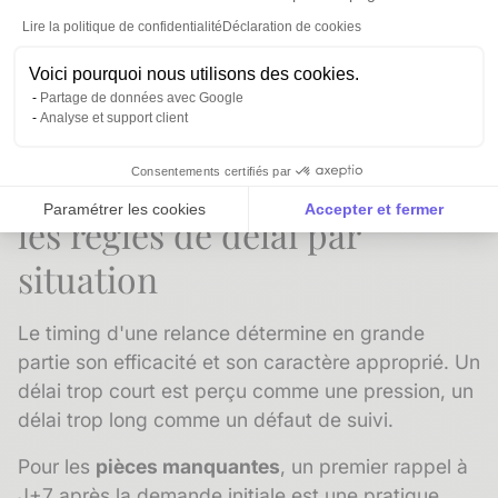
communications. Ce n'est pas une contrainte
Lire la politique de confidentialité
Déclaration de cookies
théorique : un cabinet qui envoie des relances à
des contacts obsolètes ou à des personnes
Voici pourquoi nous utilisons des cookies.
décédées s'expose à des désagréments sérieux.
Partage de données avec Google
Analyse et support client
Consentements certifiés par
Quand envoyer une relance :
Paramétrer les cookies
Accepter et fermer
les règles de délai par
Axeptio consent
Plateforme de Gestion du Consentement : Personnalise
situation
Notre plateforme vous permet d'adapter et de gérer vos 
Le timing d'une relance détermine en grande
partie son efficacité et son caractère approprié. Un
délai trop court est perçu comme une pression, un
délai trop long comme un défaut de suivi.
Pour les
pièces manquantes
, un premier rappel à
J+7 après la demande initiale est une pratique