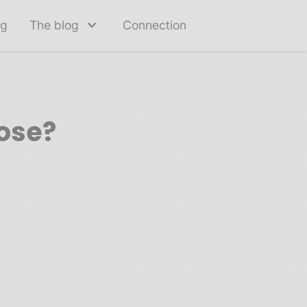
ng
The blog
Connection
Contact us
ose?