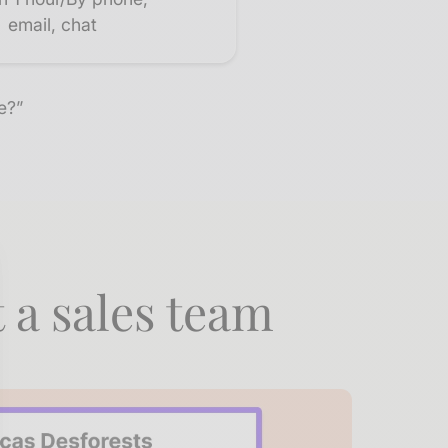
email, chat
e?”
 a sales team