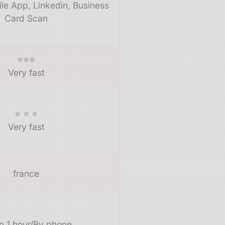
le App, Linkedin, Business
Card Scan
⭐⭐⭐
Very fast
⭐ ⭐ ⭐
Very fast
france
n 1 hour/By phone,