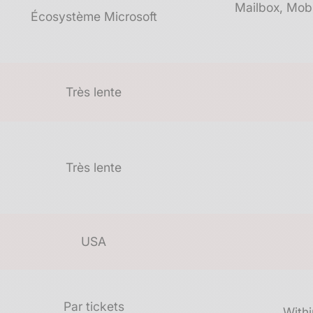
Mailbox, Mobi
Écosystème Microsoft
Très lente
Très lente
USA
Par tickets
Withi