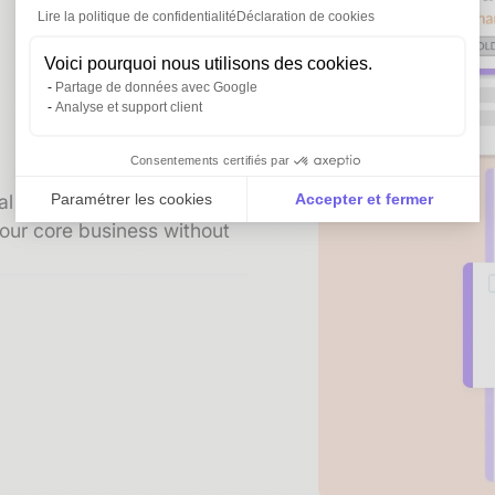
Lire la politique de confidentialité
Déclaration de cookies
Voici pourquoi nous utilisons des cookies.
Partage de données avec Google
Analyse et support client
Consentements certifiés par
Paramétrer les cookies
Accepter et fermer
val and updating of
our core business without
Axeptio consent
Plateforme de Gestion du Consentement : Personnali
Notre plateforme vous permet d'adapter et de gérer vo