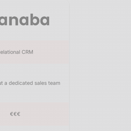
elational CRM
t a dedicated sales team
€€€