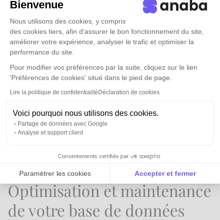
Bienvenue
Pour une PME désirant se digitaliser, il est
primordial de bien réfléchir aux outils CRM à
Nous utilisons des cookies, y compris
mettre en place. Le niveau actuel de digitalisation
des cookies tiers, afin d’assurer le bon fonctionnement du site,
améliorer votre expérience, analyser le trafic et optimiser la
de l'entreprise orientera le choix vers des solutions
performance du site.
simples et intuitives ou plus élaborées. Que vous
Pour modifier vos préférences par la suite, cliquez sur le lien
choisissiez de faire appel à un prestataire externe,
'Préférences de cookies' situé dans le pied de page.
ou que vous nommiez un membre de votre
Lire la politique de confidentialité
Déclaration de cookies
entreprise "responsable de projet CRM", il vous
faudra réaliser des étapes absolument nécessaires
Voici pourquoi nous utilisons des cookies.
à la mise en place d'une base données CRM dans
Partage de données avec Google
votre entreprise.
Analyse et support client
C'est l'objet de notre article sur la mise en place
Consentements certifiés par
d'un
projet CRM
dans votre entreprise.
Paramétrer les cookies
Accepter et fermer
Optimisation et maintenance
Axeptio consent
Plateforme de Gestion du Consentement : Personnalise
de votre base de données
Notre plateforme vous permet d'adapter et de gérer vos 