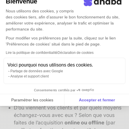
Bienvenue
en charge par un conseiller personnalisé à tout
Nous utilisons des cookies, y compris
autre moment engendre régulièrement un
des cookies tiers, afin d’assurer le bon fonctionnement du site,
surcoût important. N’oubliez pas de le prendre
améliorer votre expérience, analyser le trafic et optimiser la
en compte.
performance du site.
Pour modifier vos préférences par la suite, cliquez sur le lien
Quelles sont les spécificités inhérentes à
votre
'Préférences de cookies' situé dans le pied de page.
activité
? Votre cible est-elle B2B ou B2C ?
Lire la politique de confidentialité
Déclaration de cookies
Certains CRM étant conçus pour une activité
en particulier ou spécialisés B2B/B2C, vous
Voici pourquoi nous utilisons des cookies.
devrez être attentif à ce que les fonctionnalités
Partage de données avec Google
Analyse et support client
proposées soient en adéquation avec votre
utilisation… Ou alors, vous tourner vers un
Consentements certifiés par
CRM très généraliste
;
Paramétrer les cookies
Accepter et fermer
D’où viennent vos clients et par quels moyens
Axeptio consent
Plateforme de Gestion du Consentement : Personnalise
échangez-vous avec eux ? Selon que vous
Notre plateforme vous permet d'adapter et de gérer vos 
faites de l’acquisition
online ou offline
(par