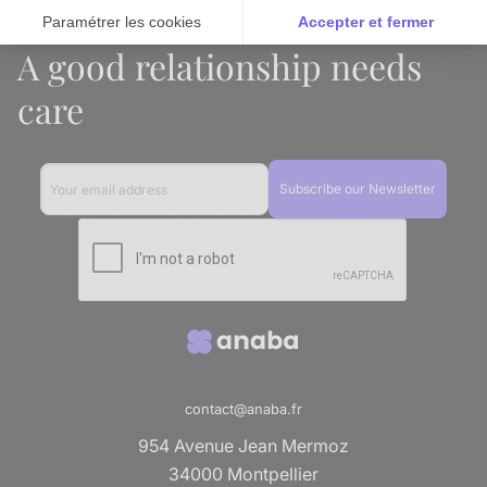
Paramétrer les cookies
Accepter et fermer
A good relationship needs
Axeptio consent
Plateforme de Gestion du Consentement : Personnalise
care
Notre plateforme vous permet d'adapter et de gérer vos 
contact@anaba.fr
954 Avenue Jean Mermoz
34000 Montpellier