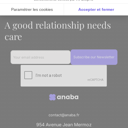
Paramétrer les cookies
Accepter et fermer
Axeptio consent
Plateforme de Gestion du Consentement : Personnalise
A good relationship needs
Notre plateforme vous permet d'adapter et de gérer vos 
care
contact@anaba.fr
954 Avenue Jean Mermoz