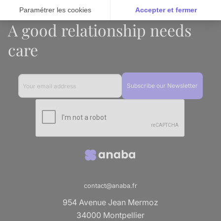
Paramétrer les cookies
Accepter et fermer
A good relationship needs
Axeptio consent
Plateforme de Gestion du Consentement : Personnalise
care
Notre plateforme vous permet d'adapter et de gérer vos 
contact@anaba.fr
954 Avenue Jean Mermoz
34000 Montpellier