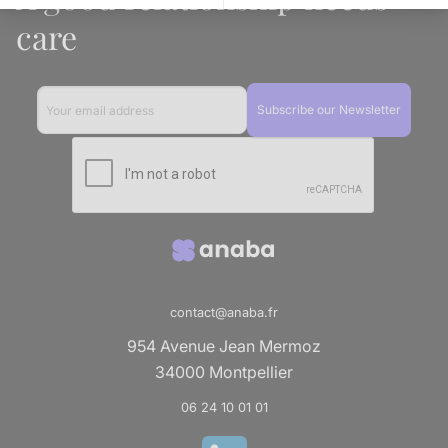
Axeptio consent
Plateforme de Gestion du Consentement : Personnalise
care
Notre plateforme vous permet d'adapter et de gérer vos 
contact@anaba.fr
954 Avenue Jean Mermoz
34000 Montpellier
06 24 10 01 01