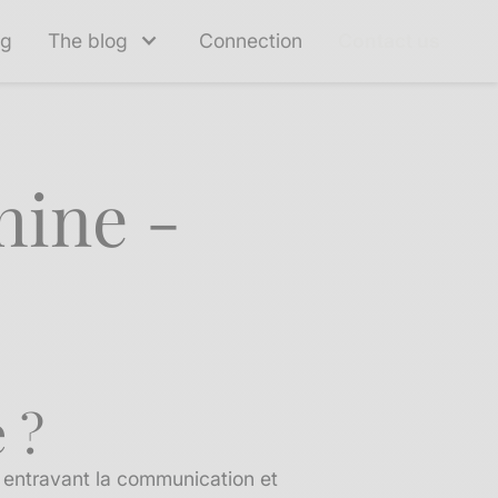
ng
The blog
Connection
Contact us
hine -
 ?
, entravant la communication et