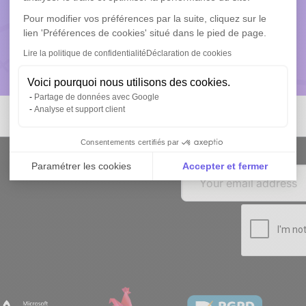
Pour modifier vos préférences par la suite, cliquez sur le
lien 'Préférences de cookies' situé dans le pied de page.
Lire la politique de confidentialité
Déclaration de cookies
Réservez une démo
Voici pourquoi nous utilisons des cookies.
Partage de données avec Google
Analyse et support client
Consentements certifiés par
Paramétrer les cookies
Accepter et fermer
p
Axeptio consent
Plateforme de Gestion du Consentement : Personnali
Notre plateforme vous permet d'adapter et de gérer vo