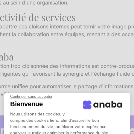
s au sein d'une organisation.
ctivité de services
attre ces cloisons internes peut ternir votre image prof
hent la collaboration entre équipes, menant à des occ
naba
ion trop cloisonnée des informations est contre-produc
lligentes qui favorisent la synergie et l'échange fluide
orme unifiée pour automatiser le partage d'informations m
vité.
Continuer sans accepter
Bienvenue
Nous utilisons des cookies, y
compris des cookies tiers, afin d’assurer le bon
nseil ? Nos experts réponde
fonctionnement du site, améliorer votre expérience,
analyser le trafic et optimiser la performance du site.