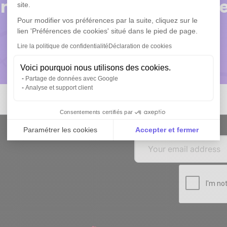
nseil ? Nos experts réponde
site.
Pour modifier vos préférences par la suite, cliquez sur le
lien 'Préférences de cookies' situé dans le pied de page.
Lire la politique de confidentialité
Déclaration de cookies
Réservez une démo
Voici pourquoi nous utilisons des cookies.
Partage de données avec Google
Analyse et support client
Consentements certifiés par
Paramétrer les cookies
Accepter et fermer
p
Axeptio consent
Plateforme de Gestion du Consentement : Personnali
Notre plateforme vous permet d'adapter et de gérer vo