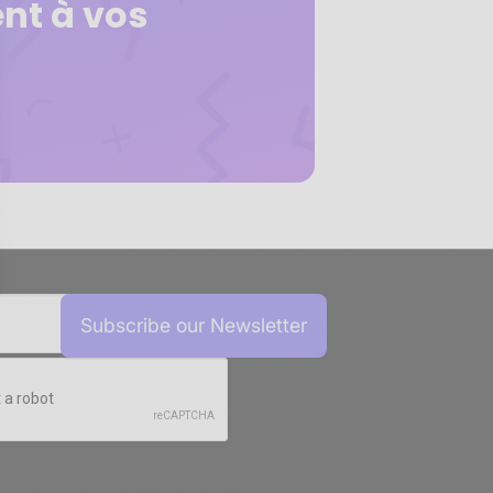
nt à vos
sez vos Options
s paramètres de confidentialité, en garantissant la conf