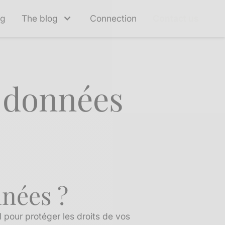
ng
The blog
Connection
Contact us
s données
nnées ?
l pour protéger les droits de vos