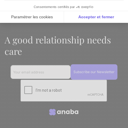
Connection
Consentements certifiés par
Paramétrer les cookies
Accepter et fermer
Axeptio consent
Plateforme de Gestion du Consentement : Personnalise
A good relationship needs
Notre plateforme vous permet d'adapter et de gérer vos 
care