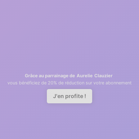
2
1 minutes
Retrieving contacts
3
2 minutes
Invite your team members
Aurelie
Clauzier
Grâce au parrainage de
vous bénéficiez de 20% de réduction sur votre abonnement
Demander une démo
J'en profite !
A good relationship needs