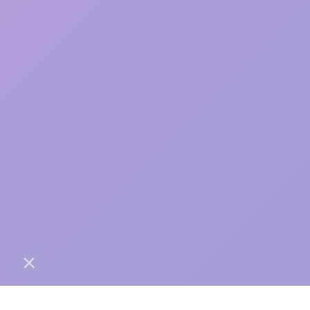
care
contact@anaba.fr
954 Avenue Jean Mermoz
34000 Montpellier
06 24 10 01 01