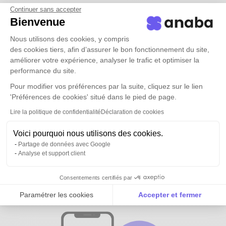
Continuer sans accepter
Bienvenue
Nous utilisons des cookies, y compris
des cookies tiers, afin d’assurer le bon fonctionnement du site,
améliorer votre expérience, analyser le trafic et optimiser la
performance du site.
Pour modifier vos préférences par la suite, cliquez sur le lien
'Préférences de cookies' situé dans le pied de page.
Lire la politique de confidentialité
Déclaration de cookies
Voici pourquoi nous utilisons des cookies.
Partage de données avec Google
Analyse et support client
Tous vos contacts et ceux de vos
équipes
disponibles partout
Consentements certifiés par
Paramétrer les cookies
Accepter et fermer
Axeptio consent
Plateforme de Gestion du Consentement : Personnalise