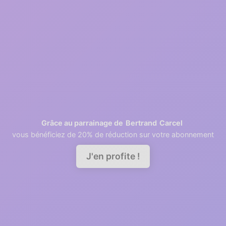
2
1 minutes
Retrieving contacts
3
2 minutes
Invite your team members
Bertrand
Carcel
Grâce au parrainage de
vous bénéficiez de 20% de réduction sur votre abonnement
Demander une démo
J'en profite !
A good relationship needs