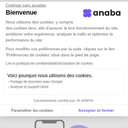
Continuer sans accepter
Bienvenue
Nous utilisons des cookies, y compris
des cookies tiers, afin d’assurer le bon fonctionnement du site,
améliorer votre expérience, analyser le trafic et optimiser la
performance du site.
Pour modifier vos préférences par la suite, cliquez sur le lien
'Préférences de cookies' situé dans le pied de page.
Lire la politique de confidentialité
Déclaration de cookies
Voici pourquoi nous utilisons des cookies.
Partage de données avec Google
Analyse et support client
Tous vos contacts et ceux de vos
équipes
disponibles partout
Consentements certifiés par
Paramétrer les cookies
Accepter et fermer
Axeptio consent
Plateforme de Gestion du Consentement : Personnalise