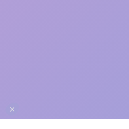
care
contact@anaba.fr
954 Avenue Jean Mermoz
34000 Montpellier
06 24 10 01 01