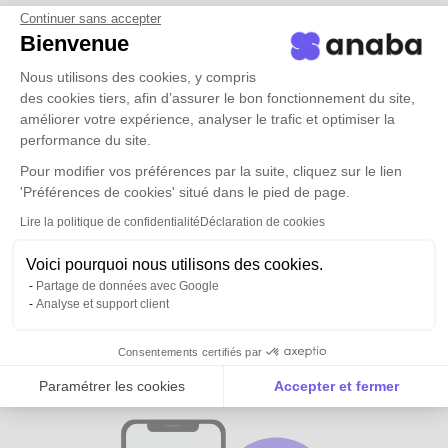
Continuer sans accepter
Bienvenue
Nous utilisons des cookies, y compris
des cookies tiers, afin d’assurer le bon fonctionnement du site,
améliorer votre expérience, analyser le trafic et optimiser la
performance du site.
Pour modifier vos préférences par la suite, cliquez sur le lien
'Préférences de cookies' situé dans le pied de page.
Lire la politique de confidentialité
Déclaration de cookies
Voici pourquoi nous utilisons des cookies.
Partage de données avec Google
Analyse et support client
Tous vos contacts et ceux de vos
équipes
disponibles partout
Consentements certifiés par
Paramétrer les cookies
Accepter et fermer
Axeptio consent
Plateforme de Gestion du Consentement : Personnalise