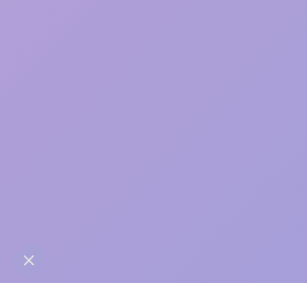
care
contact@anaba.fr
954 Avenue Jean Mermoz
34000 Montpellier
06 24 10 01 01