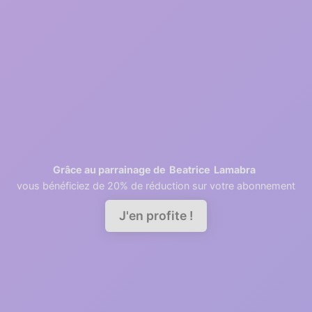
2
1 minutes
Retrieving contacts
3
2 minutes
Invite your team members
Beatrice
Lamabra
Grâce au parrainage de
vous bénéficiez de 20% de réduction sur votre abonnement
Demander une démo
J'en profite !
A good relationship needs