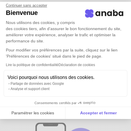
Continuer sans accepter
Bienvenue
Nous utilisons des cookies, y compris
des cookies tiers, afin d’assurer le bon fonctionnement du site,
améliorer votre expérience, analyser le trafic et optimiser la
performance du site.
Pour modifier vos préférences par la suite, cliquez sur le lien
'Préférences de cookies' situé dans le pied de page.
Lire la politique de confidentialité
Déclaration de cookies
Voici pourquoi nous utilisons des cookies.
Partage de données avec Google
Analyse et support client
Tous vos contacts et ceux de vos
équipes
disponibles partout
Consentements certifiés par
Paramétrer les cookies
Accepter et fermer
Axeptio consent
Plateforme de Gestion du Consentement : Personnalise