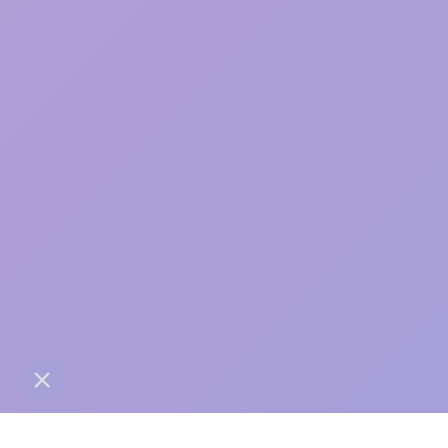
care
contact@anaba.fr
954 Avenue Jean Mermoz
34000 Montpellier
06 24 10 01 01