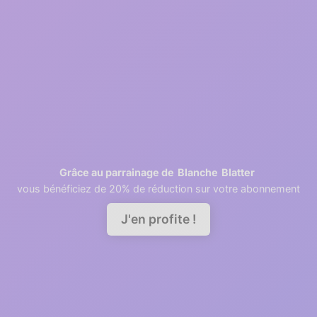
2
1 minutes
Retrieving contacts
3
2 minutes
Invite your team members
Blanche
Blatter
Grâce au parrainage de
vous bénéficiez de 20% de réduction sur votre abonnement
Demander une démo
J'en profite !
A good relationship needs