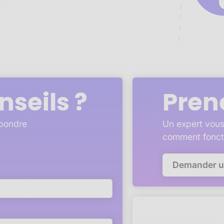
nseils ?
Pren
épondre
Un expert vous
comment fonct
Demander 