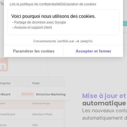
manuelle. Gagnez du
Lire la politique de confidentialité
Déclaration de cookies
Voici pourquoi nous utilisons des cookies.
Partage de données avec Google
Analyse et support client
Consentements certifiés par
Paramétrer les cookies
Accepter et fermer
Axeptio consent
Plateforme de Gestion du Consentement : Personnali
Notre plateforme vous permet d'adapter et de gérer vo
Mise à jour e
automatique
Les nouveaux contac
automatiquement d