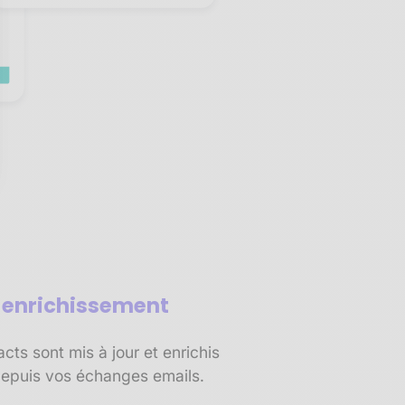
sez vos Options
s paramètres de confidentialité, en garantissant la conf
t enrichissement
ts sont mis à jour et enrichis
epuis vos échanges emails.