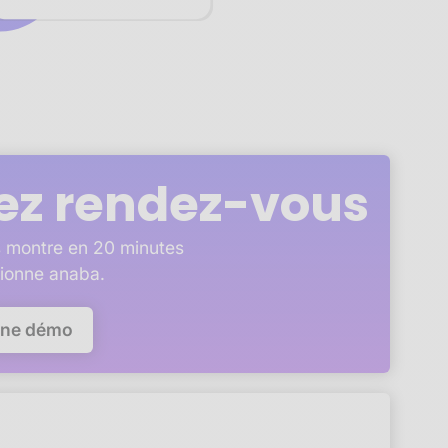
ez rendez-vous
 montre en 20 minutes
ionne anaba.
une démo