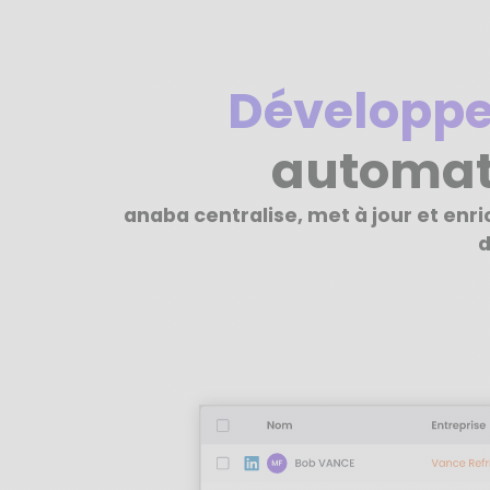
Développe
automat
anaba centralise, met à jour et enr
d