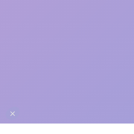
care
contact@anaba.fr
954 Avenue Jean Mermoz
34000 Montpellier
06 24 10 01 01