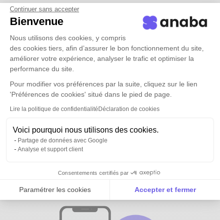
Continuer sans accepter
Bienvenue
Nous utilisons des cookies, y compris
des cookies tiers, afin d’assurer le bon fonctionnement du site,
améliorer votre expérience, analyser le trafic et optimiser la
performance du site.
Pour modifier vos préférences par la suite, cliquez sur le lien
'Préférences de cookies' situé dans le pied de page.
Lire la politique de confidentialité
Déclaration de cookies
Voici pourquoi nous utilisons des cookies.
Partage de données avec Google
Analyse et support client
Tous vos contacts et ceux de vos
équipes
disponibles partout
Consentements certifiés par
Paramétrer les cookies
Accepter et fermer
Axeptio consent
Plateforme de Gestion du Consentement : Personnalise