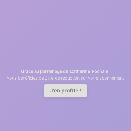
2
1 minutes
Retrieving contacts
3
2 minutes
Invite your team members
Catherine
Rochant
Grâce au parrainage de
vous bénéficiez de 20% de réduction sur votre abonnement
Demander une démo
J'en profite !
A good relationship needs