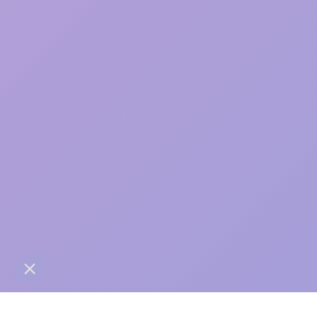
care
contact@anaba.fr
954 Avenue Jean Mermoz
34000 Montpellier
06 24 10 01 01