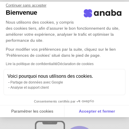
Continuer sans accepter
Bienvenue
Nous utilisons des cookies, y compris
des cookies tiers, afin d’assurer le bon fonctionnement du site,
améliorer votre expérience, analyser le trafic et optimiser la
performance du site.
Pour modifier vos préférences par la suite, cliquez sur le lien
'Préférences de cookies' situé dans le pied de page.
Lire la politique de confidentialité
Déclaration de cookies
Voici pourquoi nous utilisons des cookies.
Partage de données avec Google
Analyse et support client
Tous vos contacts et ceux de vos
équipes
disponibles partout
Consentements certifiés par
Paramétrer les cookies
Accepter et fermer
Axeptio consent
Plateforme de Gestion du Consentement : Personnalise