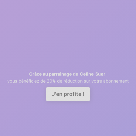
2
1 minutes
Retrieving contacts
3
2 minutes
Invite your team members
Celine
Suer
Grâce au parrainage de
vous bénéficiez de 20% de réduction sur votre abonnement
Demander une démo
J'en profite !
A good relationship needs