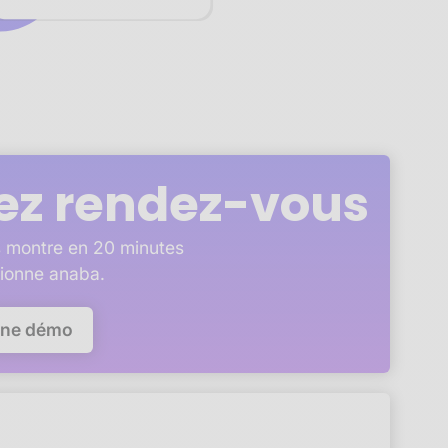
ez rendez-vous
 montre en 20 minutes
ionne anaba.
une démo