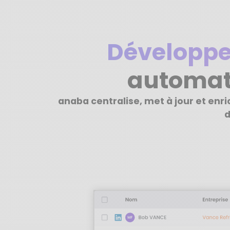
Développe
automat
anaba centralise, met à jour et enr
d