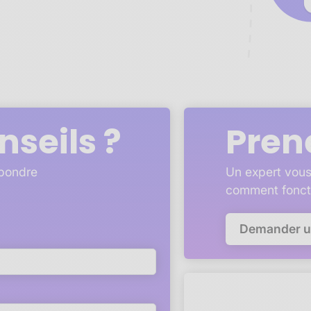
nseils ?
Pren
épondre
Un expert vous
comment fonct
Demander 