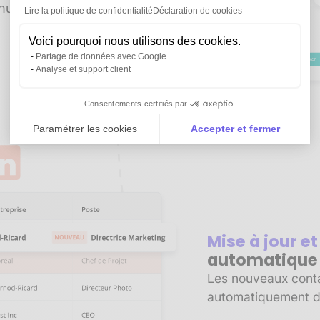
manuelle. Gagnez du
Lire la politique de confidentialité
Déclaration de cookies
Voici pourquoi nous utilisons des cookies.
Partage de données avec Google
Analyse et support client
Consentements certifiés par
Paramétrer les cookies
Accepter et fermer
Axeptio consent
Plateforme de Gestion du Consentement : Personnali
Notre plateforme vous permet d'adapter et de gérer vo
Mise à jour e
automatique
Les nouveaux contac
automatiquement d