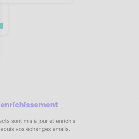
sez vos Options
s paramètres de confidentialité, en garantissant la conf
t enrichissement
ts sont mis à jour et enrichis
epuis vos échanges emails.