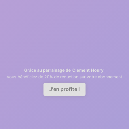
2
1 minutes
Retrieving contacts
3
2 minutes
Invite your team members
Clement
Houry
Grâce au parrainage de
vous bénéficiez de 20% de réduction sur votre abonnement
Demander une démo
J'en profite !
A good relationship needs