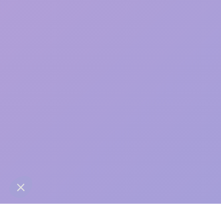
care
contact@anaba.fr
954 Avenue Jean Mermoz
34000 Montpellier
06 24 10 01 01