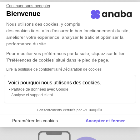
Continuer sans accepter
Bienvenue
Nous utilisons des cookies, y compris
des cookies tiers, afin d’assurer le bon fonctionnement du site,
améliorer votre expérience, analyser le trafic et optimiser la
performance du site.
Pour modifier vos préférences par la suite, cliquez sur le lien
'Préférences de cookies' situé dans le pied de page.
Lire la politique de confidentialité
Déclaration de cookies
Voici pourquoi nous utilisons des cookies.
Partage de données avec Google
Analyse et support client
Tous vos contacts et ceux de vos
équipes
disponibles partout
Consentements certifiés par
Paramétrer les cookies
Accepter et fermer
Axeptio consent
Plateforme de Gestion du Consentement : Personnalise