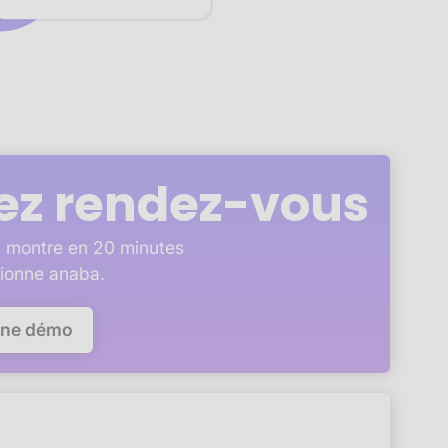
ez rendez-vous
 montre en 20 minutes
ionne anaba.
une démo