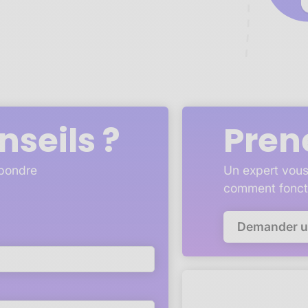
nseils ?
Pren
épondre
Un expert vous
comment fonct
Demander 