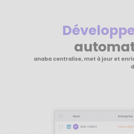
Développe
automat
anaba centralise, met à jour et enr
d