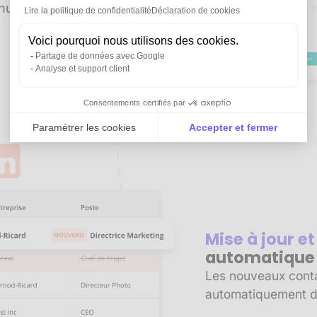
manuelle. Gagnez du
Lire la politique de confidentialité
Déclaration de cookies
Voici pourquoi nous utilisons des cookies.
Partage de données avec Google
Analyse et support client
Consentements certifiés par
Paramétrer les cookies
Accepter et fermer
Axeptio consent
Plateforme de Gestion du Consentement : Personnali
Notre plateforme vous permet d'adapter et de gérer vo
Mise à jour e
automatique
Les nouveaux contac
automatiquement d