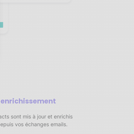
sez vos Options
s paramètres de confidentialité, en garantissant la conf
t enrichissement
ts sont mis à jour et enrichis
epuis vos échanges emails.