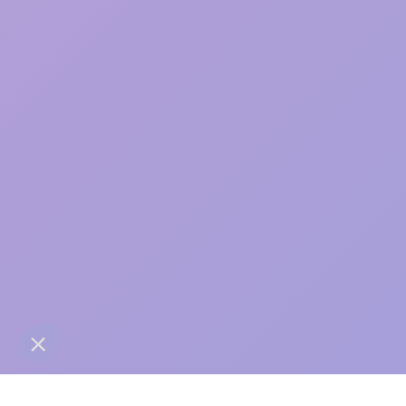
care
contact@anaba.fr
954 Avenue Jean Mermoz
34000 Montpellier
06 24 10 01 01