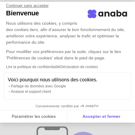
Continuer sans accepter
Bienvenue
Nous utilisons des cookies, y compris
des cookies tiers, afin d’assurer le bon fonctionnement du site,
améliorer votre expérience, analyser le trafic et optimiser la
performance du site.
Pour modifier vos préférences par la suite, cliquez sur le lien
'Préférences de cookies' situé dans le pied de page.
Lire la politique de confidentialité
Déclaration de cookies
Voici pourquoi nous utilisons des cookies.
Partage de données avec Google
Analyse et support client
Tous vos contacts et ceux de vos
équipes
disponibles partout
Consentements certifiés par
Paramétrer les cookies
Accepter et fermer
Axeptio consent
Plateforme de Gestion du Consentement : Personnalise