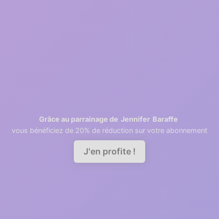
2
1 minutes
Retrieving contacts
3
2 minutes
Invite your team members
Jennifer
Baraffe
Grâce au parrainage de
vous bénéficiez de 20% de réduction sur votre abonnement
Demander une démo
J'en profite !
A good relationship needs