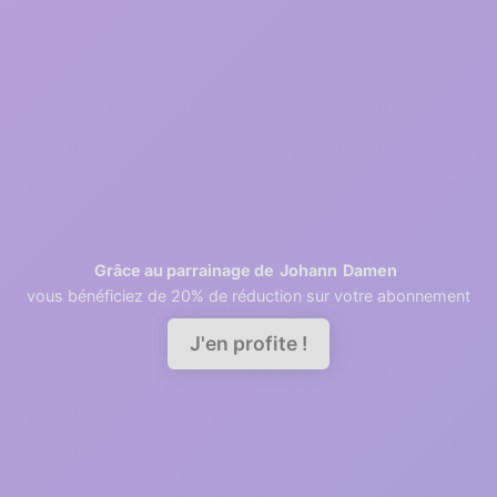
2
1 minutes
Retrieving contacts
3
2 minutes
Invite your team members
Johann
Damen
Grâce au parrainage de
vous bénéficiez de 20% de réduction sur votre abonnement
Demander une démo
J'en profite !
A good relationship needs