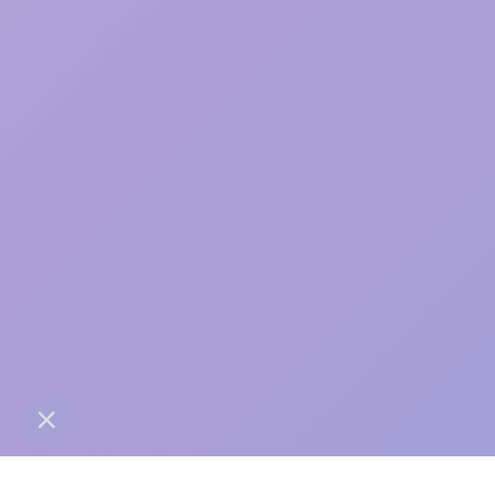
care
contact@anaba.fr
954 Avenue Jean Mermoz
34000 Montpellier
06 24 10 01 01