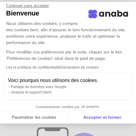
Continuer sans accepter
Bienvenue
Nous utilisons des cookies, y compris
des cookies tiers, afin d’assurer le bon fonctionnement du site,
améliorer votre expérience, analyser le trafic et optimiser la
performance du site.
Pour modifier vos préférences par la suite, cliquez sur le lien
'Préférences de cookies' situé dans le pied de page.
Lire la politique de confidentialité
Déclaration de cookies
Voici pourquoi nous utilisons des cookies.
Partage de données avec Google
Analyse et support client
Tous vos contacts et ceux de vos
équipes
disponibles partout
Consentements certifiés par
Paramétrer les cookies
Accepter et fermer
Axeptio consent
Plateforme de Gestion du Consentement : Personnalise