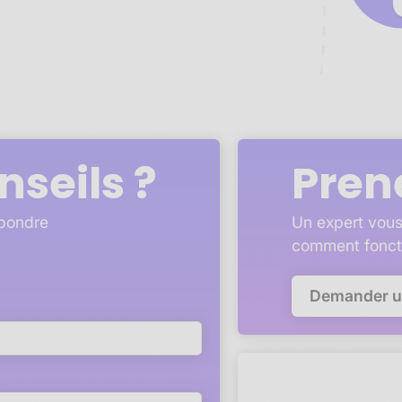
nseils ?
Pren
épondre
Un expert vous
comment fonct
Demander 