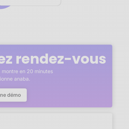
ez rendez-vous
 montre en 20 minutes
ionne anaba.
une démo