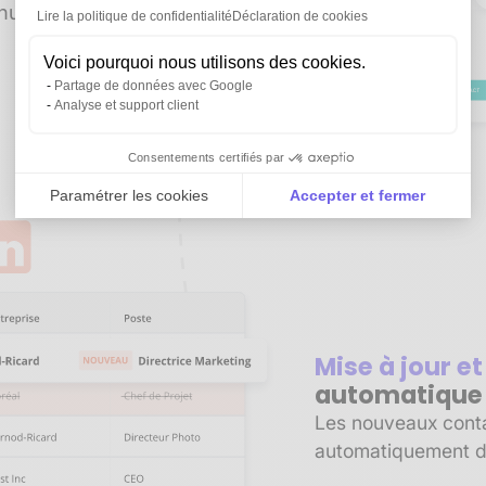
manuelle. Gagnez du
Lire la politique de confidentialité
Déclaration de cookies
Voici pourquoi nous utilisons des cookies.
Partage de données avec Google
Analyse et support client
Consentements certifiés par
Paramétrer les cookies
Accepter et fermer
Axeptio consent
Plateforme de Gestion du Consentement : Personnali
Notre plateforme vous permet d'adapter et de gérer vo
Mise à jour e
automatique
Les nouveaux contac
automatiquement d