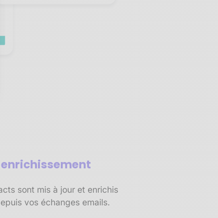
sez vos Options
s paramètres de confidentialité, en garantissant la conf
t enrichissement
ts sont mis à jour et enrichis
epuis vos échanges emails.