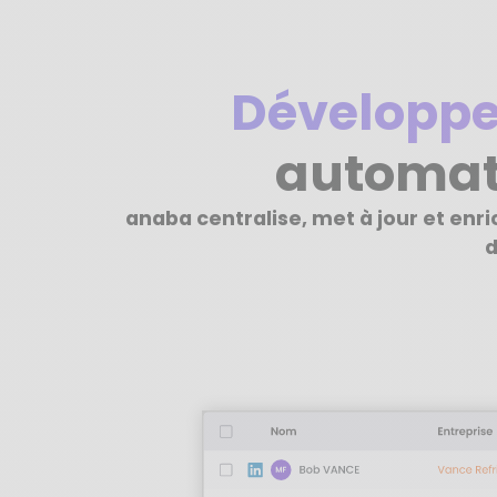
Développe
automat
anaba centralise, met à jour et enr
d