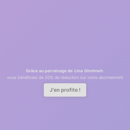
2
1 minutes
Retrieving contacts
3
2 minutes
Invite your team members
Lina
Ghotmeh
Grâce au parrainage de
vous bénéficiez de 20% de réduction sur votre abonnement
Demander une démo
J'en profite !
A good relationship needs