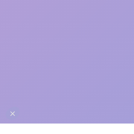
care
contact@anaba.fr
954 Avenue Jean Mermoz
34000 Montpellier
06 24 10 01 01