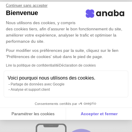
Continuer sans accepter
Bienvenue
Nous utilisons des cookies, y compris
des cookies tiers, afin d’assurer le bon fonctionnement du site,
améliorer votre expérience, analyser le trafic et optimiser la
performance du site.
Pour modifier vos préférences par la suite, cliquez sur le lien
'Préférences de cookies' situé dans le pied de page.
Lire la politique de confidentialité
Déclaration de cookies
Voici pourquoi nous utilisons des cookies.
Partage de données avec Google
Analyse et support client
Tous vos contacts et ceux de vos
équipes
disponibles partout
Consentements certifiés par
Paramétrer les cookies
Accepter et fermer
Axeptio consent
Plateforme de Gestion du Consentement : Personnalise