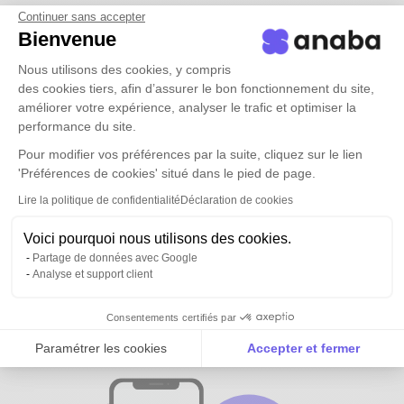
Continuer sans accepter
Bienvenue
Nous utilisons des cookies, y compris
des cookies tiers, afin d’assurer le bon fonctionnement du site,
améliorer votre expérience, analyser le trafic et optimiser la
performance du site.
Pour modifier vos préférences par la suite, cliquez sur le lien
'Préférences de cookies' situé dans le pied de page.
Lire la politique de confidentialité
Déclaration de cookies
Voici pourquoi nous utilisons des cookies.
Partage de données avec Google
Analyse et support client
Tous vos contacts et ceux de vos
équipes
disponibles partout
Consentements certifiés par
Paramétrer les cookies
Accepter et fermer
Axeptio consent
Plateforme de Gestion du Consentement : Personnalise