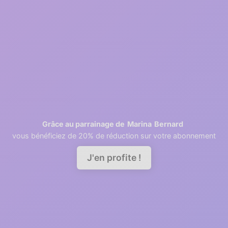
2
1 minutes
Retrieving contacts
3
2 minutes
Invite your team members
Marina
Bernard
Grâce au parrainage de
vous bénéficiez de 20% de réduction sur votre abonnement
Demander une démo
J'en profite !
A good relationship needs