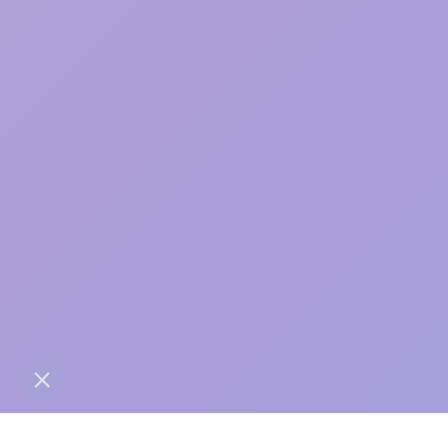
care
contact@anaba.fr
954 Avenue Jean Mermoz
34000 Montpellier
06 24 10 01 01