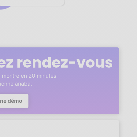
ez rendez-vous
 montre en 20 minutes
ionne anaba.
une démo