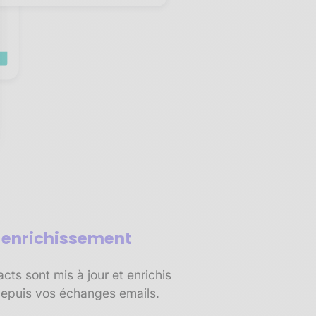
sez vos Options
s paramètres de confidentialité, en garantissant la conf
t enrichissement
ts sont mis à jour et enrichis
epuis vos échanges emails.