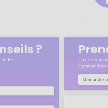
nseils ?
Pren
épondre
Un expert vous
comment fonct
Demander 