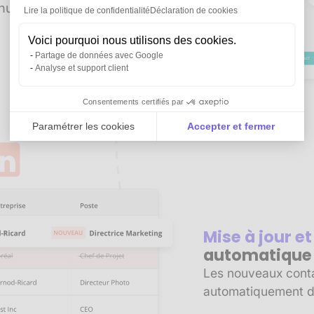
manuelle. Gagnez du
Lire la politique de confidentialité
Déclaration de cookies
Voici pourquoi nous utilisons des cookies.
Partage de données avec Google
Analyse et support client
Consentements certifiés par
Paramétrer les cookies
Accepter et fermer
Axeptio consent
Plateforme de Gestion du Consentement : Personnali
Notre plateforme vous permet d'adapter et de gérer vo
Mise à jour e
automatique
Les nouveaux contac
automatiquement d