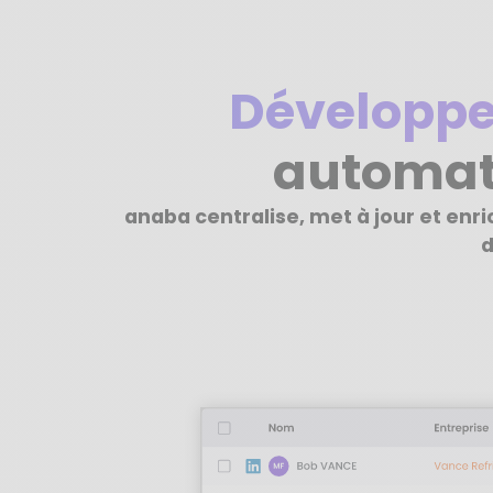
Développe
automat
anaba centralise, met à jour et enr
d