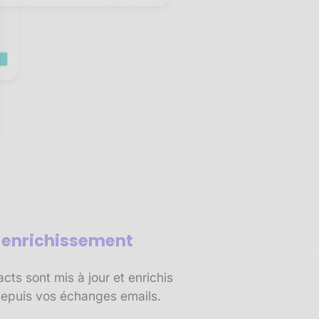
sez vos Options
s paramètres de confidentialité, en garantissant la conf
t enrichissement
ts sont mis à jour et enrichis
epuis vos échanges emails.