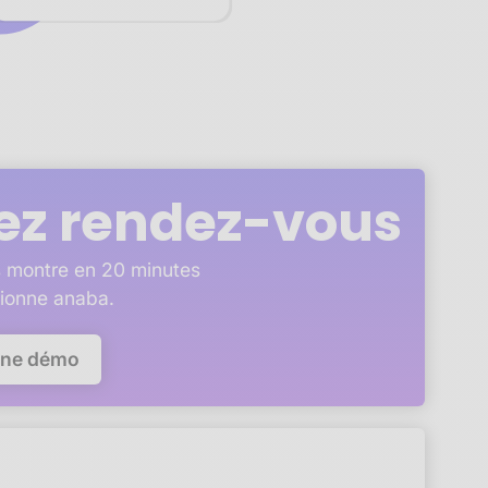
ez rendez-vous
 montre en 20 minutes
ionne anaba.
une démo