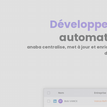
Développe
automat
anaba centralise, met à jour et enr
d