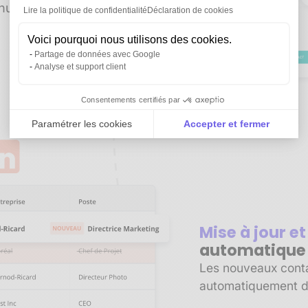
manuelle. Gagnez du
Lire la politique de confidentialité
Déclaration de cookies
Voici pourquoi nous utilisons des cookies.
Partage de données avec Google
Analyse et support client
Consentements certifiés par
Paramétrer les cookies
Accepter et fermer
Axeptio consent
Plateforme de Gestion du Consentement : Personnali
Notre plateforme vous permet d'adapter et de gérer vo
Mise à jour e
automatique
Les nouveaux contac
automatiquement d