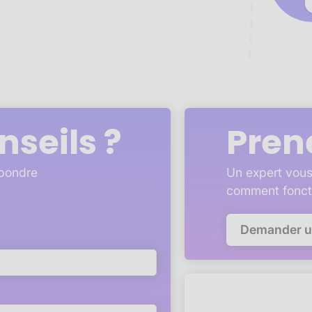
nseils ?
Pren
épondre
Un expert vous
comment fonct
Demander 