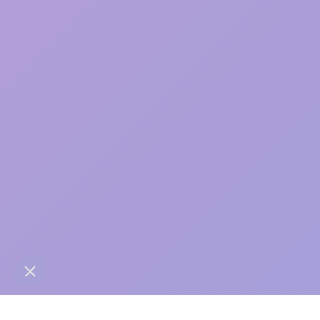
care
contact@anaba.fr
954 Avenue Jean Mermoz
34000 Montpellier
06 24 10 01 01