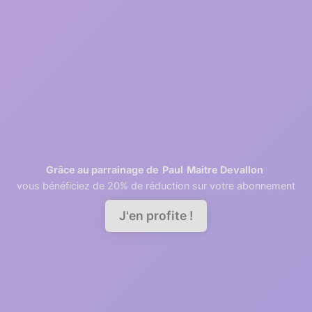
2
1 minutes
Retrieving contacts
3
2 minutes
Invite your team members
Paul
Maitre Devallon
Grâce au parrainage de
vous bénéficiez de 20% de réduction sur votre abonnement
Demander une démo
J'en profite !
A good relationship needs