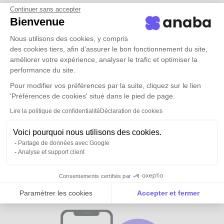
Continuer sans accepter
Bienvenue
Nous utilisons des cookies, y compris
des cookies tiers, afin d’assurer le bon fonctionnement du site,
améliorer votre expérience, analyser le trafic et optimiser la
performance du site.
Pour modifier vos préférences par la suite, cliquez sur le lien
'Préférences de cookies' situé dans le pied de page.
Lire la politique de confidentialité
Déclaration de cookies
Voici pourquoi nous utilisons des cookies.
Partage de données avec Google
Analyse et support client
Tous vos contacts et ceux de vos
équipes
disponibles partout
Consentements certifiés par
Paramétrer les cookies
Accepter et fermer
Axeptio consent
Plateforme de Gestion du Consentement : Personnalise