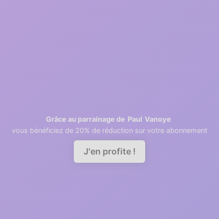
2
1 minutes
Retrieving contacts
3
2 minutes
Invite your team members
Paul
Vanoye
Grâce au parrainage de
vous bénéficiez de 20% de réduction sur votre abonnement
Demander une démo
J'en profite !
A good relationship needs