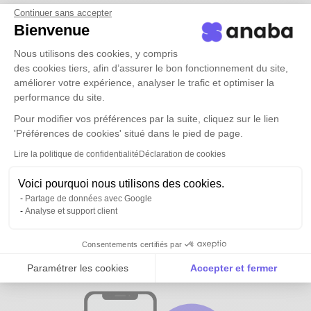
Continuer sans accepter
Bienvenue
Nous utilisons des cookies, y compris
des cookies tiers, afin d’assurer le bon fonctionnement du site,
améliorer votre expérience, analyser le trafic et optimiser la
performance du site.
Pour modifier vos préférences par la suite, cliquez sur le lien
'Préférences de cookies' situé dans le pied de page.
Lire la politique de confidentialité
Déclaration de cookies
Voici pourquoi nous utilisons des cookies.
Partage de données avec Google
Analyse et support client
Tous vos contacts et ceux de vos
équipes
disponibles partout
Consentements certifiés par
Paramétrer les cookies
Accepter et fermer
Axeptio consent
Plateforme de Gestion du Consentement : Personnalise