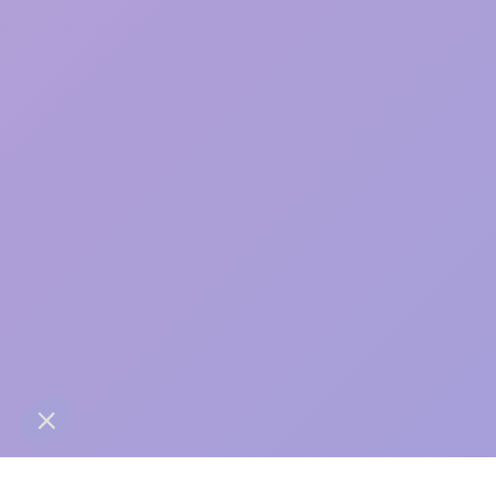
care
contact@anaba.fr
954 Avenue Jean Mermoz
34000 Montpellier
06 24 10 01 01