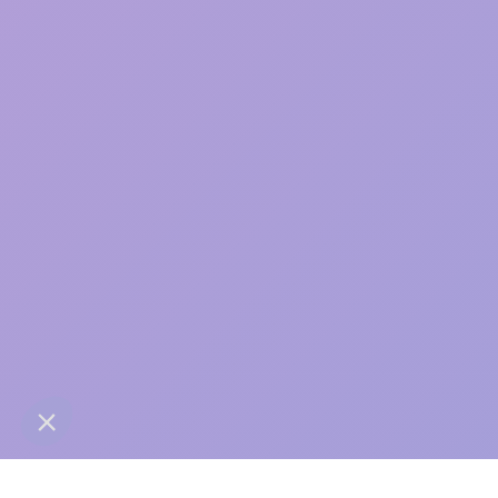
care
contact@anaba.fr
954 Avenue Jean Mermoz
34000 Montpellier
06 24 10 01 01