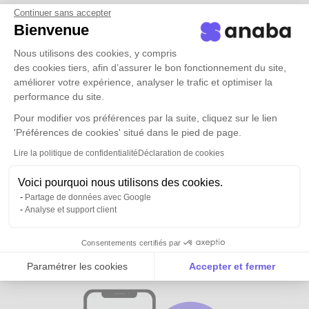
Continuer sans accepter
Bienvenue
Nous utilisons des cookies, y compris
des cookies tiers, afin d’assurer le bon fonctionnement du site,
améliorer votre expérience, analyser le trafic et optimiser la
performance du site.
Pour modifier vos préférences par la suite, cliquez sur le lien
'Préférences de cookies' situé dans le pied de page.
Lire la politique de confidentialité
Déclaration de cookies
Voici pourquoi nous utilisons des cookies.
Partage de données avec Google
Analyse et support client
Tous vos contacts et ceux de vos
équipes
disponibles partout
Consentements certifiés par
Paramétrer les cookies
Accepter et fermer
Axeptio consent
Plateforme de Gestion du Consentement : Personnalise