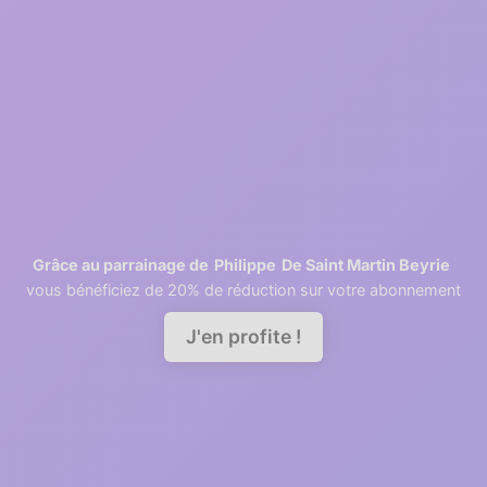
2
1 minutes
Retrieving contacts
3
2 minutes
Invite your team members
Philippe
De Saint Martin Beyrie
Grâce au parrainage de
vous bénéficiez de 20% de réduction sur votre abonnement
Demander une démo
J'en profite !
A good relationship needs