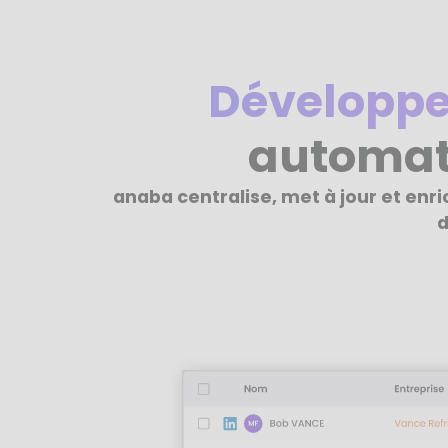
Développe
automat
anaba centralise, met à jour et enr
d