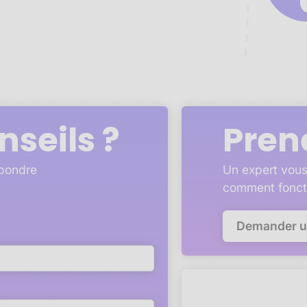
nseils ?
Pren
épondre
Un expert vous
comment fonct
Demander 