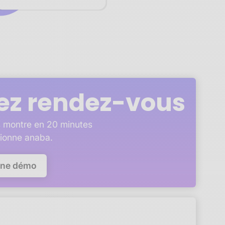
ez rendez-vous
 montre en 20 minutes
ionne anaba.
une démo