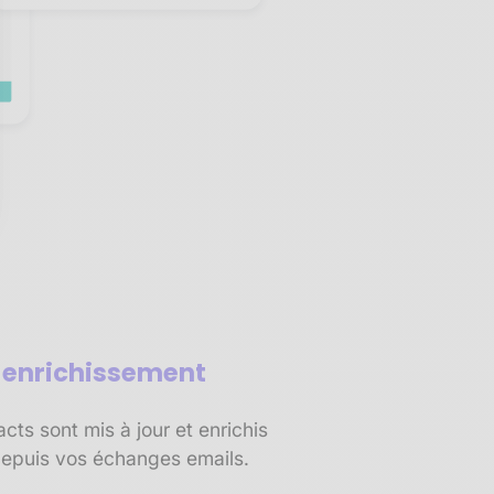
sez vos Options
s paramètres de confidentialité, en garantissant la conf
t enrichissement
ts sont mis à jour et enrichis
epuis vos échanges emails.