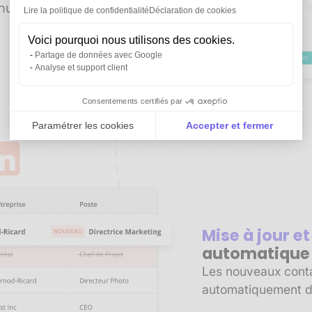
manuelle. Gagnez du
Lire la politique de confidentialité
Déclaration de cookies
Voici pourquoi nous utilisons des cookies.
Partage de données avec Google
Analyse et support client
Consentements certifiés par
Paramétrer les cookies
Accepter et fermer
Axeptio consent
Plateforme de Gestion du Consentement : Personnali
Notre plateforme vous permet d'adapter et de gérer vo
Mise à jour e
automatique
Les nouveaux contac
automatiquement d