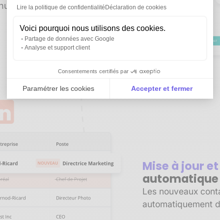
manuelle. Gagnez du
Lire la politique de confidentialité
Déclaration de cookies
Voici pourquoi nous utilisons des cookies.
Partage de données avec Google
Analyse et support client
Consentements certifiés par
Paramétrer les cookies
Accepter et fermer
Axeptio consent
Plateforme de Gestion du Consentement : Personnali
Notre plateforme vous permet d'adapter et de gérer vo
Mise à jour e
automatique
Les nouveaux contac
automatiquement d