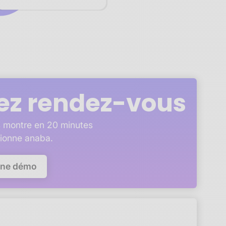
ez rendez-vous
 montre en 20 minutes
ionne anaba.
une démo