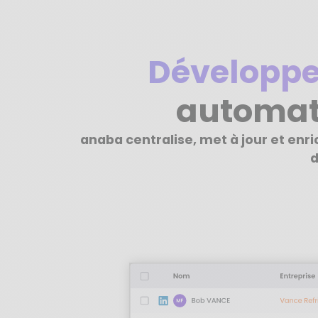
Développe
automat
anaba centralise, met à jour et enr
d