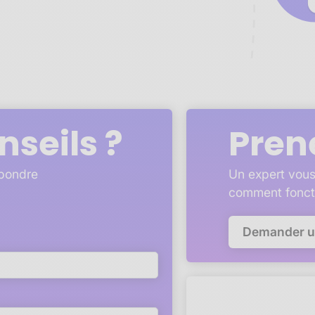
nseils ?
Pren
épondre
Un expert vous
comment fonct
Demander 