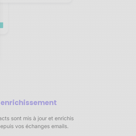
sez vos Options
s paramètres de confidentialité, en garantissant la conf
t enrichissement
ts sont mis à jour et enrichis
epuis vos échanges emails.