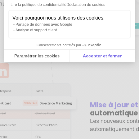
manuelle. Gagnez du
Lire la politique de confidentialité
Déclaration de cookies
Voici pourquoi nous utilisons des cookies.
Partage de données avec Google
Analyse et support client
Consentements certifiés par
Paramétrer les cookies
Accepter et fermer
Axeptio consent
Plateforme de Gestion du Consentement : Personnali
Notre plateforme vous permet d'adapter et de gérer vo
Mise à jour e
automatique
Les nouveaux contac
automatiquement d