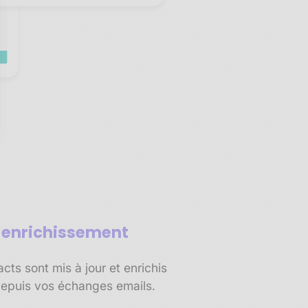
sez vos Options
s paramètres de confidentialité, en garantissant la conf
t enrichissement
ts sont mis à jour et enrichis
epuis vos échanges emails.