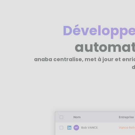
Développe
automat
anaba centralise, met à jour et enr
d