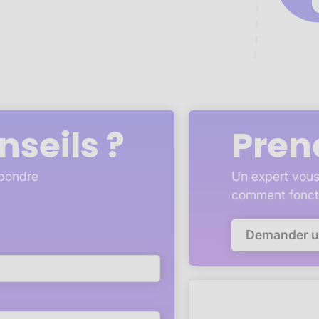
nseils ?
Pren
épondre
Un expert vous
comment fonct
Demander 