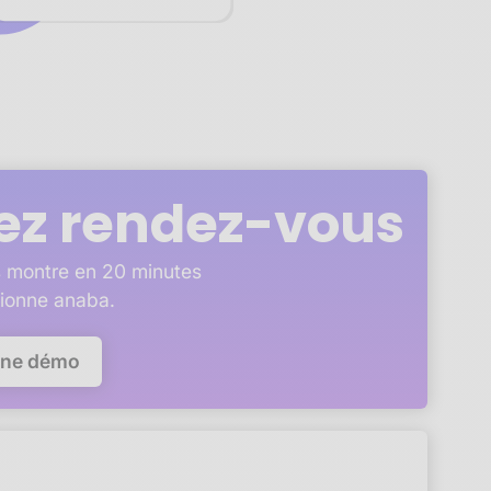
ez rendez-vous
 montre en 20 minutes
ionne anaba.
une démo