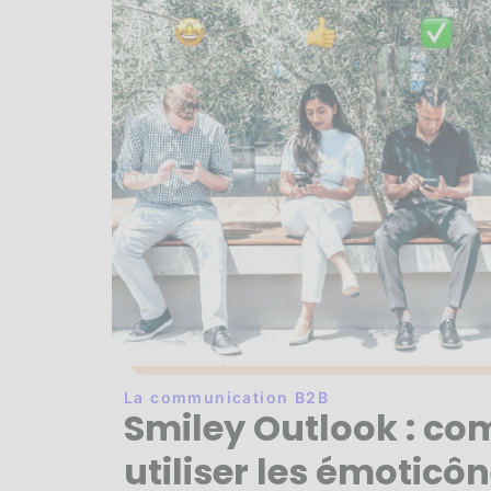
La communication B2B
Smiley Outlook : c
utiliser les émoticô