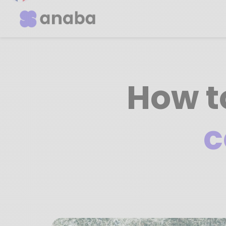
How to
c