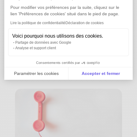
relations solides et réussies. Dans cet
Pour modifier vos préférences par la suite, cliquez sur le
article, nous examinerons les stratégies
lien 'Préférences de cookies' situé dans le pied de page.
et les meilleures pratiques pour établir
Lire la politique de confidentialité
Déclaration de cookies
des canaux de communication clairs
Voici pourquoi nous utilisons des cookies.
avec vos fournisseurs et partenaires
Partage de données avec Google
commerciaux, ouvrant ainsi la voie à
Analyse et support client
des partenariats productifs.
Consentements certifiés par
Read more ->
Paramétrer les cookies
Accepter et fermer
Axeptio consent
Plateforme de Gestion du Consentement : Personnali
Notre plateforme vous permet d'adapter et de gérer vo