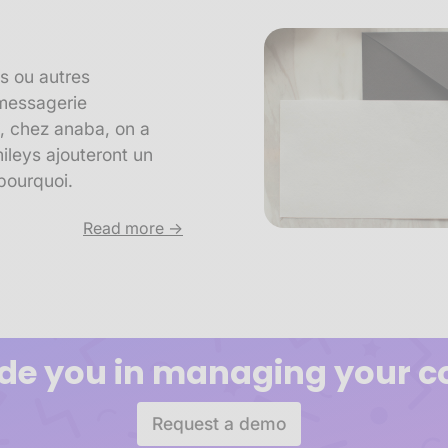
is ou autres
 messagerie
, chez anaba, on a
mileys ajouteront un
pourquoi.
Read more ->
de you in managing your c
Request a demo