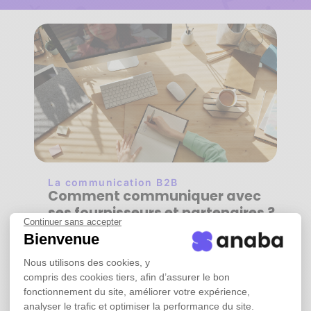
La communication B2B
Comment communiquer avec
ses fournisseurs et partenaires ?
Continuer sans accepter
30/10/2025
Bienvenue
Établir une relation de confiance avec
Nous utilisons des cookies, y
les fournisseurs et les partenaires
compris des cookies tiers, afin d’assurer le bon
commerciaux est un élément
fonctionnement du site, améliorer votre expérience,
fondamental pour construire des
analyser le trafic et optimiser la performance du site.