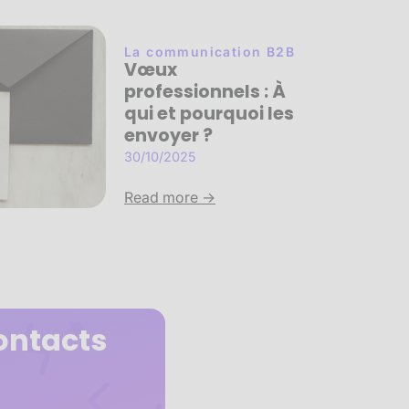
La communication B2B
Vœux
professionnels : À
qui et pourquoi les
envoyer ?
30/10/2025
Read more ->
ontacts