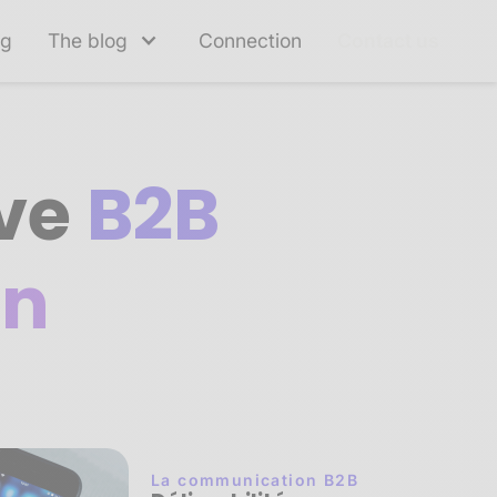
ng
The blog
Connection
Contact us
ive
B2B
on
La communication B2B