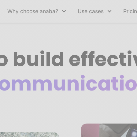
Why choose anaba?
Use cases
Prici
 build effect
ommunicati