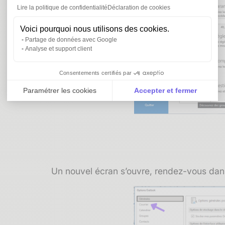
Lire la politique de confidentialité
Déclaration de cookies
Voici pourquoi nous utilisons des cookies.
Partage de données avec Google
Analyse et support client
Consentements certifiés par
Paramétrer les cookies
Accepter et fermer
Axeptio consent
Plateforme de Gestion du Consentement : Personnali
Notre plateforme vous permet d'adapter et de gérer vo
Un nouvel écran s’ouvre, rendez-vous dans