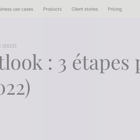
siness use cases
Products
Client stories
Pricing
nt (2022)
look : 3 étapes 
022)