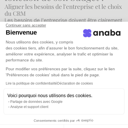
Aligner les besoins de l'entreprise et le choix
du CRM
Les besoins de l'entreprise doivent être clairement
Continuer sans accepter
identifiés avant de choisir un CRM. Cela permet
Bienvenue
d'éviter de payer pour des fonctionnalités
superflues. Il faut se concentrer sur les capacités
Nous utilisons des cookies, y compris
des cookies tiers, afin d’assurer le bon fonctionnement du site,
essentielles : gestion de la relation client,
améliorer votre expérience, analyser le trafic et optimiser la
automatisation du marketing, intégration aux
performance du site.
autres systèmes, analyse des données, etc. Le
Pour modifier vos préférences par la suite, cliquez sur le lien
budget doit être fixé en conséquence. Mieux vaut
'Préférences de cookies' situé dans le pied de page.
parfois opter pour une version plus basique d'un
Lire la politique de confidentialité
Déclaration de cookies
CRM réputé, plutôt qu'une version complète d'un
logiciel moins adapté. L'accompagnement du
Voici pourquoi nous utilisons des cookies.
fournisseur est aussi à prendre en compte.
Partage de données avec Google
Analyse et support client
Le retour sur investissement d'un CRM VS le
coût initial
Consentements certifiés par
Vous l'aurez compris, un CRM a un certain coût.