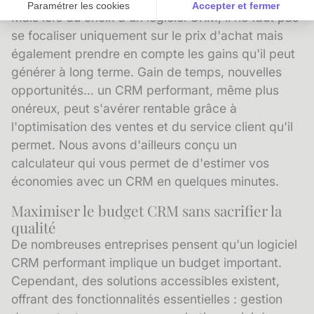
Paramétrer les cookies
Accepter et fermer
Mais lors du choix d'un logiciel CRM, il ne faut pas
Axeptio consent
Plateforme de Gestion du Consentement : Personnalise
se focaliser uniquement sur le prix d'achat mais
également prendre en compte les gains qu'il peut
Notre plateforme vous permet d'adapter et de gérer vos 
générer à long terme. Gain de temps, nouvelles
opportunités... un CRM performant, même plus
onéreux, peut s'avérer rentable grâce à
l'optimisation des ventes et du service client qu'il
permet. Nous avons d'ailleurs conçu un
calculateur qui vous permet de d'estimer vos
économies avec un CRM
en quelques minutes.
Maximiser le budget CRM sans sacrifier la
qualité
De nombreuses entreprises pensent qu'un logiciel
CRM performant implique un budget important.
Cependant, des solutions accessibles existent,
offrant des fonctionnalités essentielles : gestion