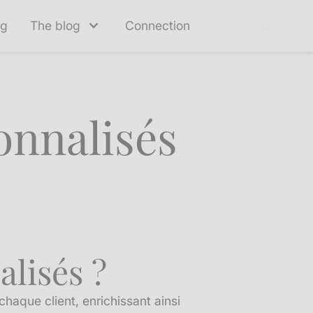
ng
The blog
Connection
Contact us
onnalisés
lisés ?
haque client, enrichissant ainsi