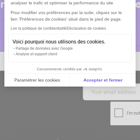
nseil ? Nos experts réponde
analyser le trafic et optimiser la performance du site.
Pour modifier vos préférences par la suite, cliquez sur le
lien 'Préférences de cookies' situé dans le pied de page.
Lire la politique de confidentialité
Déclaration de cookies
Réservez une démo
Voici pourquoi nous utilisons des cookies.
Partage de données avec Google
Analyse et support client
Consentements certifiés par
Paramétrer les cookies
Accepter et fermer
p
Axeptio consent
Plateforme de Gestion du Consentement : Personnali
Notre plateforme vous permet d'adapter et de gérer vo