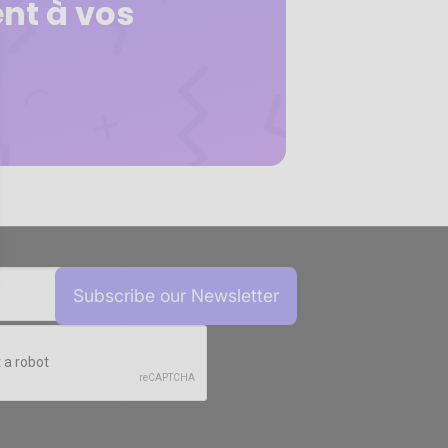
nt à vos
sez vos Options
s paramètres de confidentialité, en garantissant la conf