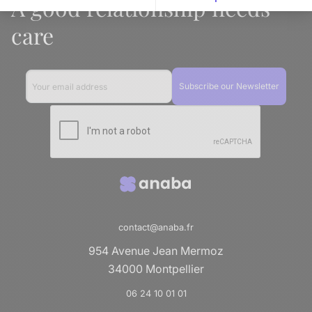
A good relationship needs
Axeptio consent
Plateforme de Gestion du Consentement : Personnalise
care
Notre plateforme vous permet d'adapter et de gérer vos 
contact@anaba.fr
954 Avenue Jean Mermoz
34000 Montpellier
06 24 10 01 01